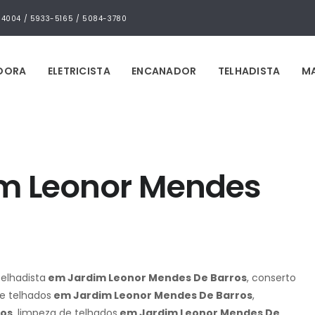
4-4004 / 5933-5165 / 5084-3780
IDORA
ELETRICISTA
ENCANADOR
TELHADISTA
MA
im Leonor Mendes
telhadista
em Jardim Leonor Mendes De Barros
, conserto
de telhados
em Jardim Leonor Mendes De Barros
,
ros
, limpeza de telhados
em Jardim Leonor Mendes De