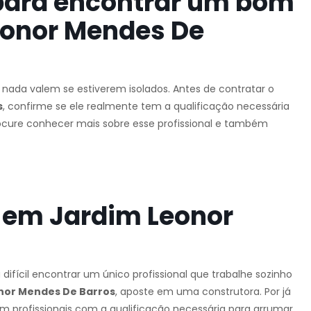
para encontrar um bom
eonor Mendes De
e nada valem se estiverem isolados. Antes de contratar o
s
, confirme se ele realmente tem a qualificação necessária
Procure conhecer mais sobre esse profissional e também
 em Jardim Leonor
á difícil encontrar um único profissional que trabalhe sozinho
nor Mendes De Barros
, aposte em uma construtora. Por já
 profissionais com a qualificação necessária para arrumar