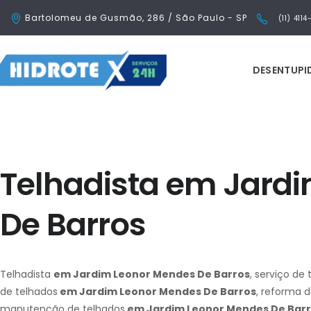
Bartolomeu de Gusmão, 286 / São Paulo - SP
(11) 411
DESENTUP
Telhadista em Jard
De Barros
Telhadista
em Jardim Leonor Mendes De Barros
, serviço de 
de telhados
em Jardim Leonor Mendes De Barros
, reforma 
manutenção de telhados
em Jardim Leonor Mendes De Bar