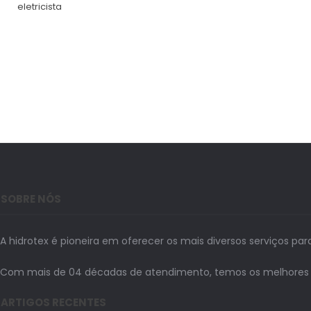
eletricista
SOBRE NÓS
A hidrotex é pioneira em oferecer os mais diversos serviços par
Com mais de 04 décadas de atendimento, temos os melhores prof
ARTIGOS RECENTES