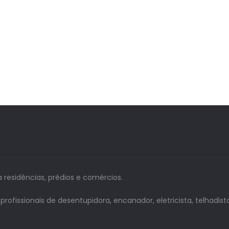
a residências, prédios e comércios.
issionais de desentupidora, encanador, eletricista, telhadista