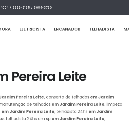
4-4004 / 5933-5165 / 5084-3780
IDORA
ELETRICISTA
ENCANADOR
TELHADISTA
MA
 Pereira Leite
ardim Pereira Leite
, conserto de telhados
em Jardim
 manutenção de telhados
em Jardim Pereira Leite
, limpeza
s
em Jardim Pereira Leite
, telhadista 24hs
em Jardim
te
, telhadista 24hs em sp
em Jardim Pereira Leite
,