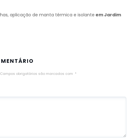
elhas, aplicação de manta térmica e isolante
em Jardim
OMENTÁRIO
Campos obrigatórios são marcados com
*