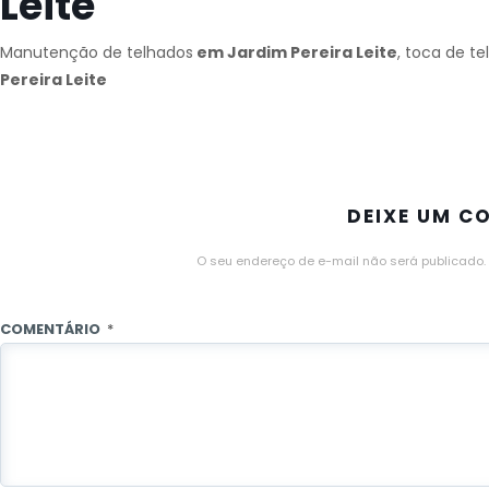
Leite
Manutenção de telhados
em Jardim Pereira Leite
, toca de t
Pereira Leite
DEIXE UM C
O seu endereço de e-mail não será publicado.
COMENTÁRIO
*