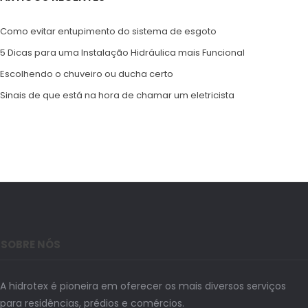
Como evitar entupimento do sistema de esgoto
5 Dicas para uma Instalação Hidráulica mais Funcional
Escolhendo o chuveiro ou ducha certo
Sinais de que está na hora de chamar um eletricista
SOBRE NÓS
A hidrotex é pioneira em oferecer os mais diversos serviços
para residências, prédios e comércios.