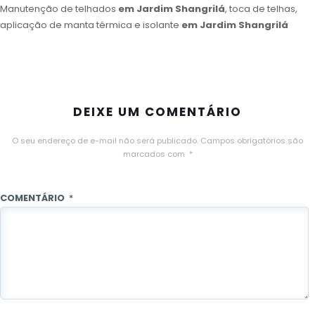
Manutenção de telhados
em Jardim Shangrilá
, toca de telhas,
aplicação de manta térmica e isolante
em Jardim Shangrilá
DEIXE UM COMENTÁRIO
O seu endereço de e-mail não será publicado.
Campos obrigatórios são
marcados com
*
COMENTÁRIO
*