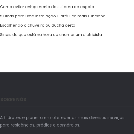
Como evitar entupimento do sistema de esgoto
5 Dicas para uma Instalação Hidráulica mais Funcional
Escolhendo o chuveiro ou ducha certo
Sinais de que está na hora de chamar um eletricista
SOBRE NÓS
A hidrotex é pioneira em oferecer os mais diversos serviços
para residências, prédios e comércios.