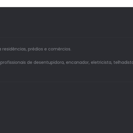
a residências, prédios e comércios.
issionais de desentupidora, encanador, eletricista, telhadista