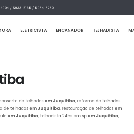
4-4004 / 5933-5165 / 5084-3780
IDORA
ELETRICISTA
ENCANADOR
TELHADISTA
MA
tiba
 conserto de telhados
em Juquitiba
, reforma de telhados
za de telhados
em Juquitiba
, restauração de telhados
em
aulo
em Juquitiba
, telhadista 24hs em sp
em Juquitiba
,