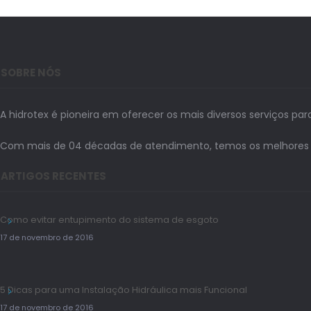
SOBRE NÓS
A hidrotex é pioneira em oferecer os mais diversos serviços par
Com mais de 04 décadas de atendimento, temos os melhores prof
ARTIGOS RECENTES
Como evitar entupimento do sistema de esgoto
17 de novembro de 2016
5 Dicas para uma Instalação Hidráulica mais Funcional
17 de novembro de 2016