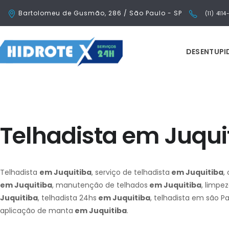
Bartolomeu de Gusmão, 286 / São Paulo - SP
(11) 411
DESENTUP
Telhadista em Juqui
Telhadista
em Juquitiba
, serviço de telhadista
em Juquitiba
,
em Juquitiba
, manutenção de telhados
em Juquitiba
, limpe
Juquitiba
, telhadista 24hs
em Juquitiba
, telhadista em são P
aplicação de manta
em Juquitiba
.