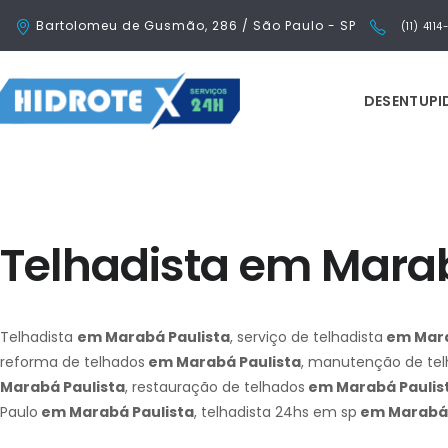
Bartolomeu de Gusmão, 286 / São Paulo - SP
(11) 411
DESENTUP
Telhadista em Marab
Telhadista
em Marabá Paulista
, serviço de telhadista
em Mara
reforma de telhados
em Marabá Paulista
, manutenção de te
Marabá Paulista
, restauração de telhados
em Marabá Paulis
Paulo
em Marabá Paulista
, telhadista 24hs em sp
em Marabá 