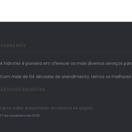
SOBRE NÓS
A hidrotex é pioneira em oferecer os mais diversos serviços par
Com mais de 04 décadas de atendimento, temos os melhores prof
ARTIGOS RECENTES
Como evitar entupimento do sistema de esgoto
17 de novembro de 2016