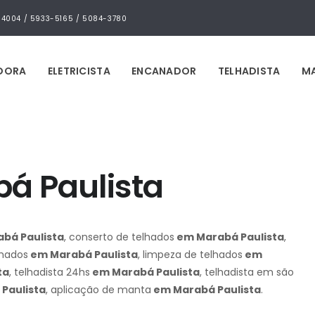
4-4004 / 5933-5165 / 5084-3780
IDORA
ELETRICISTA
ENCANADOR
TELHADISTA
MA
á Paulista
bá Paulista
, conserto de telhados
em Marabá Paulista
,
lhados
em Marabá Paulista
, limpeza de telhados
em
ta
, telhadista 24hs
em Marabá Paulista
, telhadista em são
Paulista
, aplicação de manta
em Marabá Paulista
.