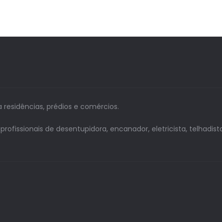
a residências, prédios e comércios.
issionais de desentupidora, encanador, eletricista, telhadista