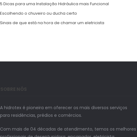
5 Dicas para uma Instalação Hidráulica mais Funcional
Escolhendo o chuveiro ou ducha certo
Sinais de que está na hora de chamar um eletricista
SOBRE NÓS
A hidrotex é pioneira em oferecer os mais diversos serviços
para residências, prédios e comércios.
Com mais de 04 décadas de atendimento, temos os melhores
profissionais de desentupidora, encanador, eletricista,