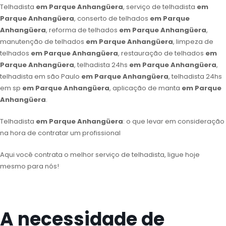
Telhadista
em Parque Anhangüera
, serviço de telhadista
em
Parque Anhangüera
, conserto de telhados
em Parque
Anhangüera
, reforma de telhados
em Parque Anhangüera
,
manutenção de telhados
em Parque Anhangüera
, limpeza de
telhados
em Parque Anhangüera
, restauração de telhados
em
Parque Anhangüera
, telhadista 24hs
em Parque Anhangüera
,
telhadista em são Paulo
em Parque Anhangüera
, telhadista 24hs
em sp
em Parque Anhangüera
, aplicação de manta
em Parque
Anhangüera
.
Telhadista
em Parque Anhangüera
: o que levar em consideração
na hora de contratar um profissional
Aqui você contrata o melhor serviço de telhadista, ligue hoje
mesmo para nós!
A necessidade de