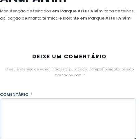
Manutenção de telhados
em Parque Artur Alvim
, toca de telhas,
aplicação de manta térmica e isolante
em Parque Artur Alvim
DEIXE UM COMENTÁRIO
O seu endereço de e-mail não será publicado.
Campos obrigatórios são
marcados com
*
COMENTÁRIO
*