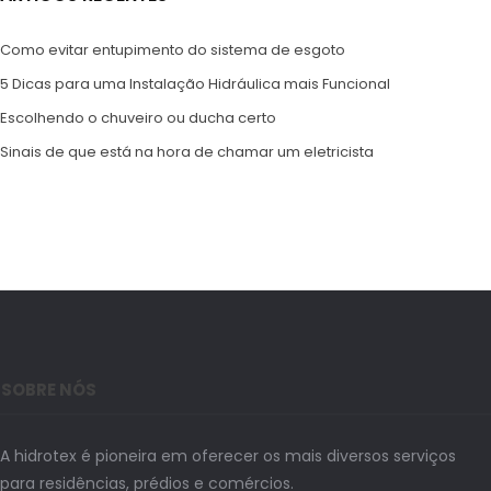
Como evitar entupimento do sistema de esgoto
5 Dicas para uma Instalação Hidráulica mais Funcional
Escolhendo o chuveiro ou ducha certo
Sinais de que está na hora de chamar um eletricista
SOBRE NÓS
A hidrotex é pioneira em oferecer os mais diversos serviços
para residências, prédios e comércios.