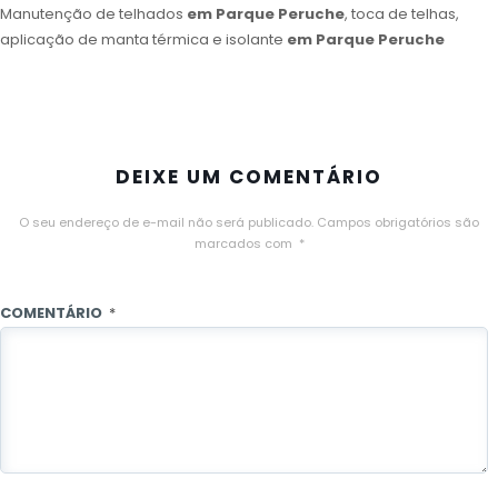
Manutenção de telhados
em Parque Peruche
, toca de telhas,
aplicação de manta térmica e isolante
em Parque Peruche
DEIXE UM COMENTÁRIO
O seu endereço de e-mail não será publicado.
Campos obrigatórios são
marcados com
*
COMENTÁRIO
*