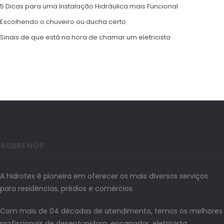
5 Dicas para uma Instalação Hidráulica mais Funcional
Escolhendo o chuveiro ou ducha certo
Sinais de que está na hora de chamar um eletricista
SOBRE NÓS
A hidrotex é pioneira em oferecer os mais diversos serviços
para residências, prédios e comércios.
Com mais de 04 décadas de atendimento, temos os melhores
profissionais de desentupidora, encanador, eletricista,