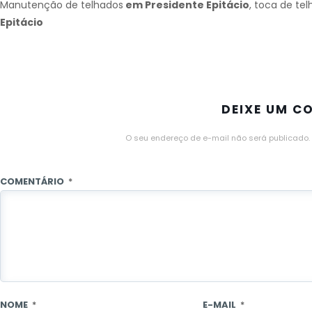
Manutenção de telhados
em Presidente Epitácio
, toca de te
Epitácio
DEIXE UM C
O seu endereço de e-mail não será publicado.
COMENTÁRIO
*
NOME
*
E-MAIL
*