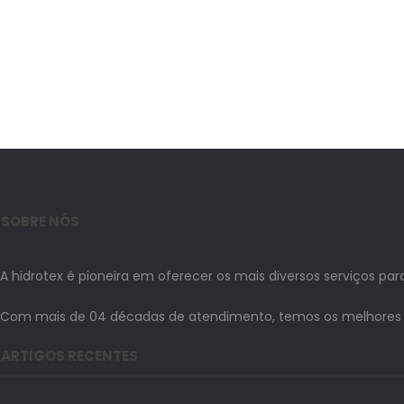
SOBRE NÓS
A hidrotex é pioneira em oferecer os mais diversos serviços par
Com mais de 04 décadas de atendimento, temos os melhores prof
ARTIGOS RECENTES