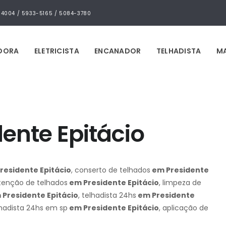
4-4004 / 5933-5165 / 5084-3780
IDORA
ELETRICISTA
ENCANADOR
TELHADISTA
MA
ente Epitácio
residente Epitácio
, conserto de telhados
em Presidente
tenção de telhados
em Presidente Epitácio
, limpeza de
Presidente Epitácio
, telhadista 24hs
em Presidente
lhadista 24hs em sp
em Presidente Epitácio
, aplicação de