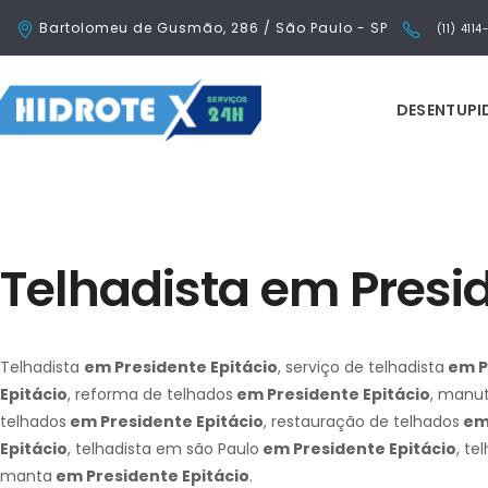
Bartolomeu de Gusmão, 286 / São Paulo - SP
(11) 411
DESENTUP
Telhadista em Presid
Telhadista
em Presidente Epitácio
, serviço de telhadista
em P
Epitácio
, reforma de telhados
em Presidente Epitácio
, manu
telhados
em Presidente Epitácio
, restauração de telhados
em 
Epitácio
, telhadista em são Paulo
em Presidente Epitácio
, te
manta
em Presidente Epitácio
.