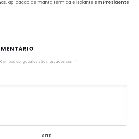
lhas, aplicação de manta térmica e isolante
em Presidente
OMENTÁRIO
Campos obrigatórios são marcados com
*
SITE