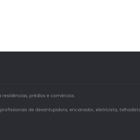
a residências, prédios e comércios.
issionais de desentupidora, encanador, eletricista, telhadista