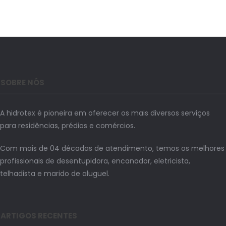
SOBRE NÓS
A hidrotex é pioneira em oferecer os mais diversos serviços
para residências, prédios e comércios.
Com mais de 04 décadas de atendimento, temos os melhores
profissionais de desentupidora, encanador, eletricista,
telhadista e marido de aluguel.
ARTIGOS RECENTES