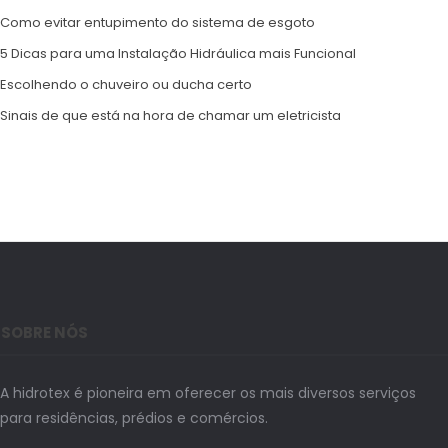
Como evitar entupimento do sistema de esgoto
5 Dicas para uma Instalação Hidráulica mais Funcional
Escolhendo o chuveiro ou ducha certo
Sinais de que está na hora de chamar um eletricista
SOBRE NÓS
A hidrotex é pioneira em oferecer os mais diversos serviços
para residências, prédios e comércios.