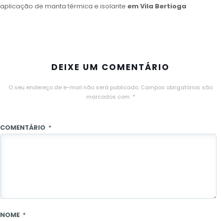
aplicação de manta térmica e isolante
em Vila Bertioga
DEIXE UM COMENTÁRIO
O seu endereço de e-mail não será publicado.
Campos obrigatórios são
marcados com
*
COMENTÁRIO
*
NOME
*