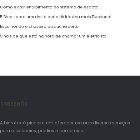
Como evitar entupimento do sistema de esgoto
5 Dicas para uma Instalação Hidráulica mais Funcional
Escolhendo o chuveiro ou ducha certo
Sinais de que está na hora de chamar um eletricista
SOBRE NÓS
A hidrotex é pioneira em oferecer os mais diversos serviços
para residências, prédios e comércios.