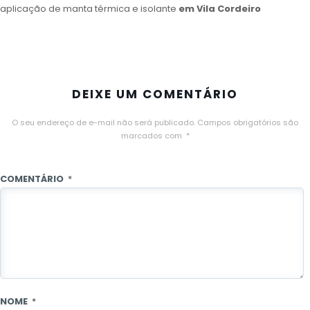
aplicação de manta térmica e isolante
em Vila Cordeiro
DEIXE UM COMENTÁRIO
O seu endereço de e-mail não será publicado.
Campos obrigatórios são
marcados com
*
COMENTÁRIO
*
NOME
*