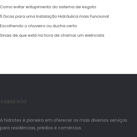
Como evitar entupimento do sistema de esgoto
5 Dicas para uma Instalação Hidráulica mais Funcional
Escolhendo o chuveiro ou ducha certo
Sinais de que está na hora de chamar um eletricista
SOBRE NÓS
A hidrotex é pioneira em oferecer os mais diversos serviços
para residências, prédios e comércios.