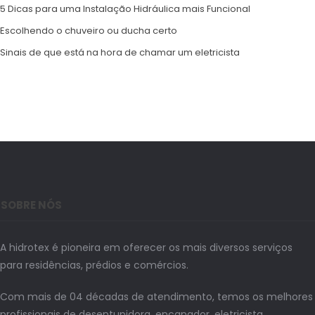
5 Dicas para uma Instalação Hidráulica mais Funcional
Escolhendo o chuveiro ou ducha certo
Sinais de que está na hora de chamar um eletricista
SOBRE NÓS
A hidrotex é pioneira em oferecer os mais diversos serviços
para residências, prédios e comércios.
Com mais de 04 décadas de atendimento, temos os melhores
profissionais de desentupidora, encanador, eletricista,