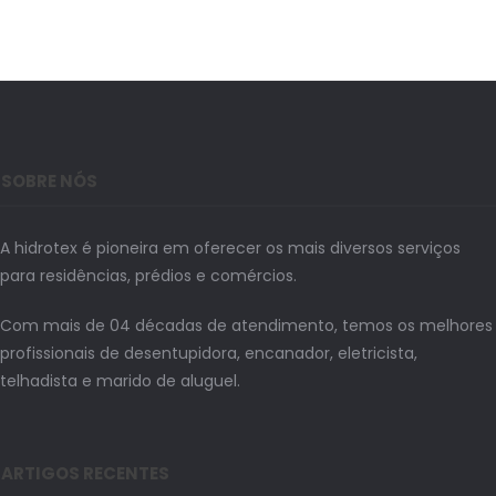
SOBRE NÓS
A hidrotex é pioneira em oferecer os mais diversos serviços
para residências, prédios e comércios.
Com mais de 04 décadas de atendimento, temos os melhores
profissionais de desentupidora, encanador, eletricista,
telhadista e marido de aluguel.
ARTIGOS RECENTES